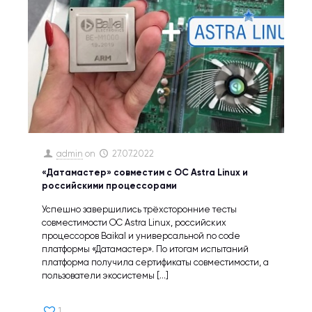
admin
on
27.07.2022
«Датамастер» совместим с ОС Astra Linux и
российскими процессорами
Успешно завершились трёхсторонние тесты
совместимости ОС Astra Linux, российских
процессоров Baikal и универсальной no code
платформы «Датамастер». По итогам испытаний
платформа получила сертификаты совместимости, а
пользователи экосистемы
[…]
1